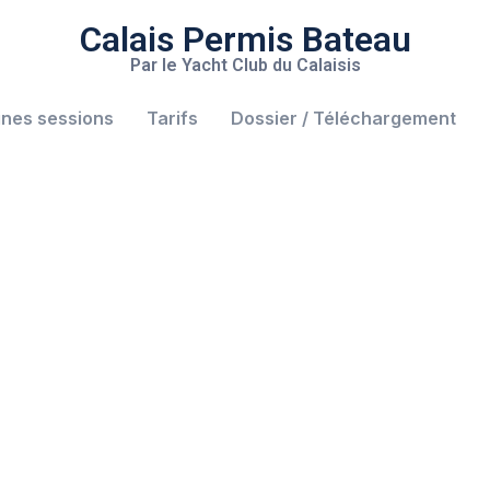
Calais Permis Bateau
Par le Yacht Club du Calaisis
ines sessions
Tarifs
Dossier / Téléchargement
is mer - option "côt