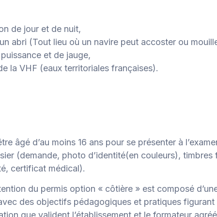
n de jour et de nuit,
’un abri (Tout lieu où un navire peut accoster ou mouille
e puissance et de jauge,
 de la VHF (eaux territoriales françaises).
être âgé d’au moins 16 ans pour se présenter à l’exame
sier (demande, photo d’identité(en couleurs), timbres
té, certificat médical).
tention du permis option « côtière » est composé d’un
avec des objectifs pédagogiques et pratiques figurant s
ation que valident l’établissement et le formateur agréé