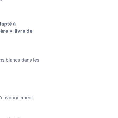
dapté à
re »: livre de
ns blancs dans les
 l’environnement